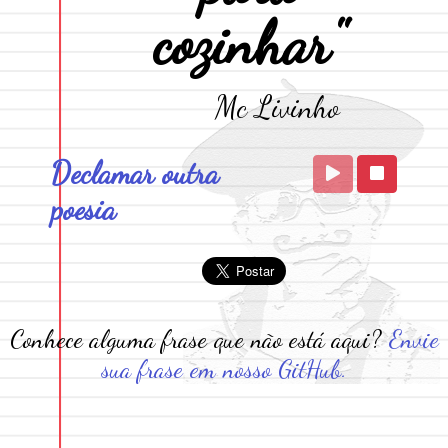
cozinhar"
Mc Livinho
Declamar outra
poesia
Conhece alguma frase que não está aqui?
Envie
sua frase em nosso GitHub.