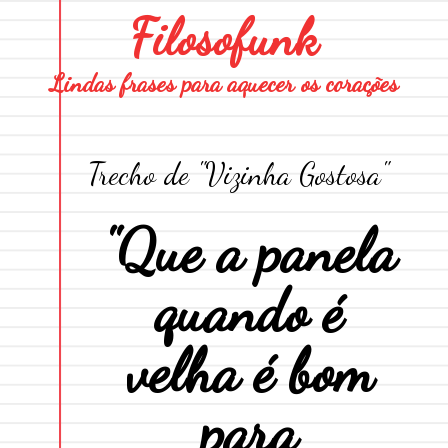
Filosofunk
Lindas frases para aquecer os corações
Trecho de "
Vizinha Gostosa
"
"Que a panela
quando é
velha é bom
para